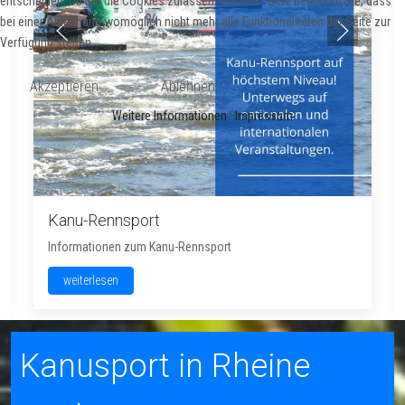
entscheiden, ob Sie die Cookies zulassen möchten. Bitte beachten Sie, dass
bei einer Ablehnung womöglich nicht mehr alle Funktionalitäten der Seite zur
Verfügung stehen.
Akzeptieren
Ablehnen
Weitere Informationen
|
Impressum
Kanu-Rennsport
Informationen zum Kanu-Rennsport
weiterlesen
Kanusport in Rheine