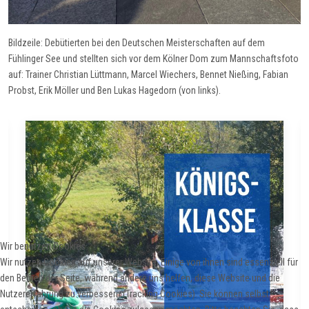
Bildzeile:
Debütierten bei den Deutschen Meisterschaften
auf dem
Fühlinger See und stellten sich vor dem Kölner Dom zum Mannschaftsfoto
auf
:
Trainer Christian Lüttmann, Marcel Wiechers, Bennet
Nießing
, Fabian
Probst, Erik Möller und Ben Lukas Hagedorn (von links).
Wir benutzen Cookies
Wir nutzen Cookies auf unserer Website. Einige von ihnen sind essenziell für
den Betrieb der Seite, während andere uns helfen, diese Website und die
Nutzererfahrung zu verbessern (Tracking Cookies). Sie können selbst