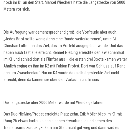
noch im K1 an den Start.
Marcel Wiechers hatte die Langstrecke von
5
000
Metern vor sich.
Die Aufregung war dementsprechend groß, die Vorfreude aber auch.
„Jedes Boot soll
te
wenigstens eine Runde weiterkommen“, umreißt
Christian Lüttmann das Ziel, das im Vorfeld ausgegeben wurde. Und das
haben auch fast alle erreicht. Bennet
Nießing
erreichte den Zwischenlauf
im K1 und schied dort als Fünfter aus – die ersten drei Boote kamen weiter.
Ähnlich erging es ihm im K2 mit Fabian Probst. Dort war Schluss auf Rang
acht im Zwischenlauf. Nur im K4 wurde das
selbstgesteckte
Ziel nicht
erreicht, denn da kamen sie über den Vorlauf nicht hinaus.
Die Langstrecke über 2000 Meter wurde mit Wende gefahren.
Das Duo
Nießing
/Probst erreichte Platz zehn. Erik Möller blieb im K1 mit
Rang 25 etwas hinter
seinen
eigenen
Erwartungen und denen des
Trainerteams zurück
.
„Er kam am Start nicht gut weg und dann wird es