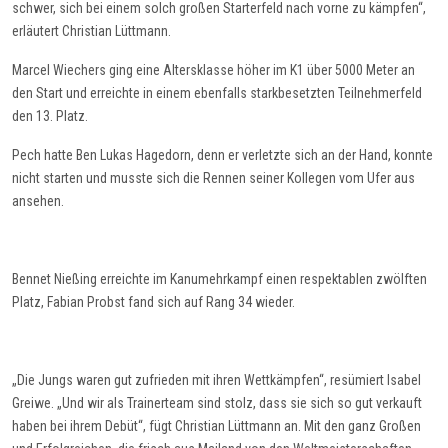
schwer, sich bei einem solch großen Starterfeld nach vorne zu kämpfen“,
erläutert Christian Lüttmann.
Marcel Wiechers ging eine Altersklasse höher im K1
über 5000 Meter
an
den Start und erreichte in einem
ebenfalls
stark
besetzt
en Teilnehmerfeld
den 13. Platz.
Pech hatte Ben Lukas Hagedorn, denn er verletzte sich an der Hand, konnte
nicht starten und musste sich die Rennen seiner Kollegen vom Ufer aus
ansehen.
Bennet
Nießing
erreichte im Kanumehrkampf einen respektablen zwölften
Platz, Fabian Probst fand sich auf Rang
34 wieder.
„Die Jungs waren gut zufrieden mit ihren Wettkämpfen“, resümiert Isabel
Greiwe. „Und wir als Trainerteam sind stolz, dass sie sich so gut
verkauft
haben bei ihrem Debüt“, fügt Christian Lüttmann an. Mit den ganz Großen