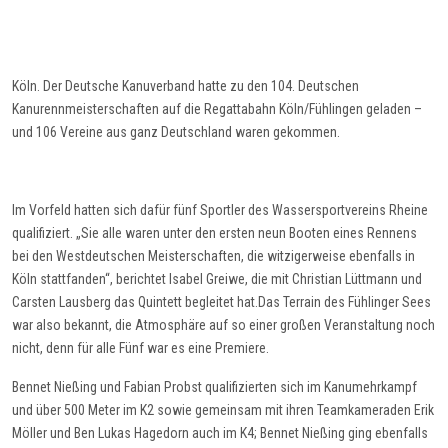
Köln.
Der Deutsche Kanuverband hatte zu den 104. Deutschen
Kanurennmeisterschaften auf d
ie Regattabahn
Köln/
Fühling
en
geladen –
und 106 Vereine aus ganz Deutschland waren gekommen.
Im Vorfeld hatten sich dafür fünf Sportler des Wassersportvereins Rheine
qualifiziert.
„Sie alle waren
unter den ersten neun Booten eines Rennens
bei den Westdeutschen Meisterschaften
,
die
witziger
weise ebenfalls in
Köln stattfanden
“, berichtet Isabel Greiwe, die mit Christian Lüttmann und
Carsten Lausberg das Quintett begleitet hat.
Das Terrain
des Fühlinger Sees
war also bekannt, die
Atmosphäre auf so einer großen Veranstaltung noch
nicht, denn für alle Fünf war es eine Premiere.
Bennet
Nießing
und Fabian Probst
qualifizierten sich
im Kanumehrkampf
und
über 500 Meter
im K2
sowie
gemeinsam mit ihren Teamkameraden Erik
Möller und Ben Lukas Hagedorn
auch
im K4
;
Bennet
Nießing
ging
ebenfalls