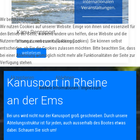
Wir benutzen Cookies
Wir nutzen Cookies auf unserer Website. Einige von ihnen sind essenziell für
Kanu-Rennsport
den Betrieb der Seite, während andere uns helfen, diese Website und die
Nutzererfahrung zu verbessern (Tracking Cookies). Sie können selbst
Informationen zum Kanu-Rennsport
entscheiden, ob Sie die Cookies zulassen möchten. Bitte beachten Sie, dass
weiterlesen
bei einer Ablehnung womöglich nicht mehr alle Funktionalitäten der Seite zur
Verfügung stehen.
Akzeptieren
Ablehnen
Kanusport in Rheine
Weitere Informationen
|
Impressum
an der Ems
Bei uns wird nicht nur der Kanusport groß geschrieben. Durch unsere
Abteilungsstruktur ist für jeden, auch ausserhalb des Bootes etwas
dabei. Schauen Sie sich um!