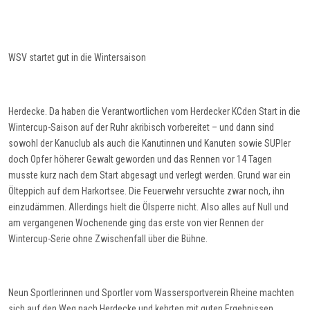
WSV startet gut in die Wintersaison
Herdecke.
Da haben die Verantwortlichen vom Herdecke
r KC
den Start in die
Wintercup-Saison auf der Ruhr akribisch vorbereitet – und dann sind
sowohl der Kanuclub als auch die Kanutinnen und Kanuten
sowie
SUPler
doch Opfer höherer Gewalt geworden und das Rennen vor 14 Tagen
musste
kurz nach dem Start
abgesagt und verlegt werden. Grund war ein
Ölteppich auf dem
Harkortsee
. Die Feuerwehr versuchte zwar noch, ihn
ein
zu
dämm
en.
Allerdings hielt d
ie Ölsperre nicht. Also alles auf
Null
und
am vergangenen Wochenende ging das erste von vier Rennen der
Wintercup-Serie ohne Zwischenfall über die Bühne.
Neun Sportlerinnen und Sportler vom Wassersportverein Rheine machten
sich auf den Weg nach Herdecke und kehrten mit guten Ergebnissen