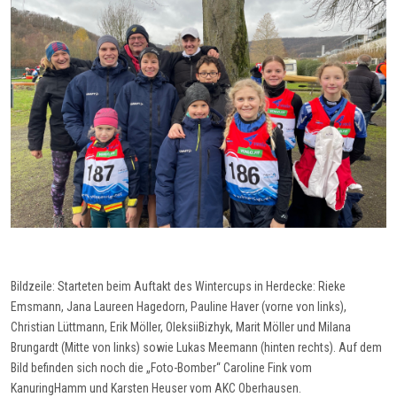
Bildzeile:
Starteten beim Auftakt des Wintercups in Herdecke: Rieke
Emsmann
, Jana Laureen Hagedorn, Pauline Haver (vorne von links),
Christian Lüttmann, Erik Möller,
Oleksii
Bizhyk
, Marit Möller
und
Milana
Brungardt
(Mitte von links) sowie Lukas
Meemann
(hinten rechts). Auf dem
Bild befinden sich noch
die „Foto-Bomber“
Caroline Fink
vom
Kanuring
Hamm
und
Karsten Heuser
vom AKC Oberhausen.