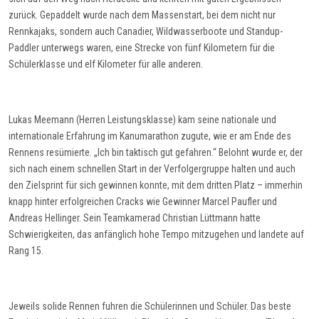
zurück. Gepaddelt wurde nach dem Massenstart, bei dem nicht nur
Rennkajaks, sondern auch
Canadier
, Wildwasser
boote
und
Standup
-
Paddler unterwegs waren, eine Strecke von fünf Kilometern für die
Schülerklasse und elf Kilometer für alle anderen.
Lukas
Meemann
(Herren
Leistungsklasse
) kam seine nationale und
internationale Erfahrung im Kanumarathon zugute, wie er am Ende des
Rennens resümierte. „Ich bin taktisch gut gefahren.“ Belohnt wurde er, der
sich nach einem schnellen Start in der Verfolgergruppe halten und auch
den Zielsprint für sich gewinnen konnte, mit dem dritten Platz
– immerhin
knapp hinter erfolgreichen Cracks wie Gewinner Marcel
Paufler
und
Andreas Hellinger
. Sein Teamkamerad Christian Lüttmann hatte
Schwierigkeiten, das
anfänglich
hohe Tempo
mitzugehen
und landete auf
Rang 15.
Jeweils solide Rennen fuhren die Schülerinnen und Schüler. Das beste