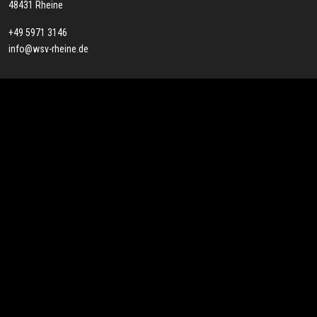
48431 Rheine
+49 5971 3146
info@wsv-rheine.de