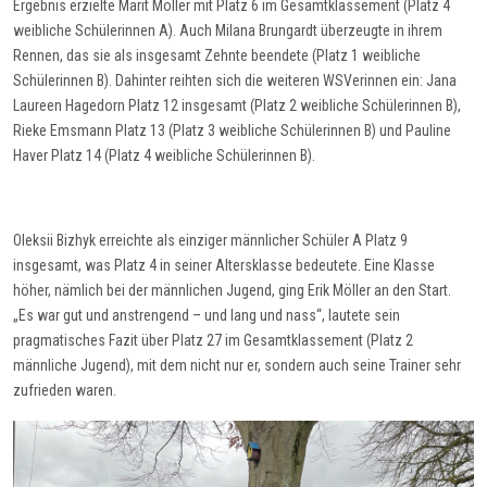
Ergebnis erzielte
Marit Möller mit Platz 6 im Gesamt
k
la
ss
ement (Platz 4
weibliche Schülerinnen
A
). Auch
M
ilana
Brungardt
überzeugte in ihrem
Rennen, das sie als insgesamt Zehnte beendete (Platz 1 weibliche
Schülerinnen B). Dahinter reihten sich die weiteren
WSVerinnen
ein: Jana
Laureen
Hagedorn Platz
12
insgesamt (Platz 2 weibliche Schülerinnen B),
Rieke
Emsmann
Platz 13
(Platz 3 weibliche Schülerinnen B) und Pauline
Haver Platz 14
(Platz 4 weibliche Schülerinnen B).
Oleksii
Bizhyk
erreichte als einziger männlicher Schüler A Platz 9
insgesamt, was Platz 4 in seiner Altersklasse bedeutete. Eine Klasse
höher, nämlich bei der männlichen Jugend, ging Erik Möller an den Start.
„Es war gut und anstrengend – und lang und nass“
, lautete sein
pragmatisches Fazit über Platz 27 im Gesamtklassement (Platz 2
männliche Jugend), mit dem nicht nur er, sondern auch seine Trainer sehr
zufrieden waren.