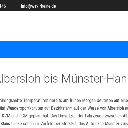
146
info@wsv-rheine.de
Albersloh bis Münster-Ha
Frühlingshafte Temperaturen bereits am frühen Morgen deuteten auf ein
fünf Wandersportkanuten auf Bezirksfahrt auf der Werse von Albersloh
ne KVM und TGM geplant hat. Das Umsetzen der Fahrzeuge zwischen Alb
 Klaus Lueke schon im Vorfeld bereiterklärt, das Auto nach Münster zurüc