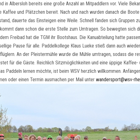
 in Albersloh bereits eine große Anzahl an Mitpaddlern vor. Viele Bekan
nde Kaffee und Plätzchen bereit. Nach und nach wurden danach die Boot
stand, dauerte das Einsteigen eine Weile. Schnell fanden sich Gruppen zu
e kommt dann schon die erste Stelle zum Umtragen. So bewegten sich d
 dem Freibad hat die TGM ihr Bootshaus. Die Kanuabteilung hatte passend
lige Pause für alle. Paddelkollege Klaus Lueke stieß dann auch wieder 
üglern. An der Pleistermühle wurde die Mühle umtragen, sodass die rest
et für die Gäste. Reichlich Sitzmöglichkeiten und eine üppige Kaffee- u
 das Paddeln lernen möchte, ist beim WSV herzlich willkommen. Anfäng
men oder einen Termin ausmachen per Mail unter
wandersport@wsv-rhe