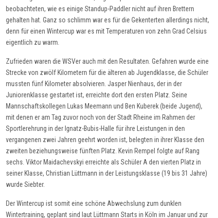
beobachteten, wie es einige Standup-Paddler nicht auf ihren Brettern
gehalten hat. Ganz so schlimm war es für die Gekenterten allerdings nicht,
denn für einen Wintercup war es mit Temperaturen von zehn Grad Celsius
eigentlich zu warm.
Zufrieden waren die WSVer auch mit den Resultaten. Gefahren wurde eine
Strecke von zwölf Kilometern für die älteren ab Jugendklasse, die Schüler
mussten fünf Kilometer absolvieren. Jasper Nienhaus, der in der
Juniorenklasse gestartet ist, erreichte dort den ersten Platz. Seine
Mannschaftskollegen Lukas Meemann und Ben Kuberek (beide Jugend),
mit denen er am Tag zuvor noch von der Stadt Rheine im Rahmen der
Sportlerehrung in der Ignatz-Bubis-Halle für ihre Leistungen in den
vergangenen zwei Jahren geehrt worden ist, belegten in ihrer Klasse den
zweiten beziehungsweise fünften Platz. Kevin Rempel folgte auf Rang
sechs. Viktor Maidachevskyi erreichte als Schüler A den vierten Platz in
seiner Klasse, Christian Lüttmann in der Leistungsklasse (19 bis 31 Jahre)
wurde Siebter.
Der Wintercup ist somit eine schöne Abwechslung zum dunklen
Wintertraining, geplant sind laut Lüttmann Starts in Köln im Januar und zur