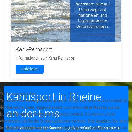
Kanu-Rennsport
Informationen zum Kanu-Rennsport
weiterlesen
Kanusport in Rheine
Wir benutzen Cookies
Wir nutzen Cookies auf unserer Website. Einige von ihnen sind essenziell für
den Betrieb der Seite, während andere uns helfen, diese Website und die
an der Ems
Nutzererfahrung zu verbessern (Tracking Cookies). Sie können selbst
entscheiden, ob Sie die Cookies zulassen möchten. Bitte beachten Sie, dass
bei einer Ablehnung womöglich nicht mehr alle Funktionalitäten der Seite zur
Bei uns wird nicht nur der Kanusport groß geschrieben. Durch unsere