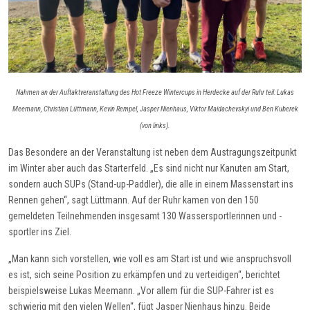
Nahmen an der Auftaktveranstaltung des Hot Freeze Wintercups in Herdecke auf der Ruhr teil: Lukas
Meemann, Christian Lüttmann, Kevin Rempel, Jasper Nienhaus, Viktor Maidachevskyi und Ben Kuberek
(von links).
Das Besondere an der Veranstaltung ist neben dem Austragungszeitpunkt
im Winter aber auch das Starterfeld. „Es sind nicht nur Kanuten am Start,
sondern auch SUPs (Stand-up-Paddler), die alle in einem Massenstart ins
Rennen gehen“, sagt Lüttmann. Auf der Ruhr kamen von den 150
gemeldeten Teilnehmenden insgesamt 130 Wassersportlerinnen und -
sportler ins Ziel.
„Man kann sich vorstellen, wie voll es am Start ist und wie anspruchsvoll
es ist, sich seine Position zu erkämpfen und zu verteidigen“, berichtet
beispielsweise Lukas Meemann. „Vor allem für die SUP-Fahrer ist es
schwierig mit den vielen Wellen“, fügt Jasper Nienhaus hinzu. Beide