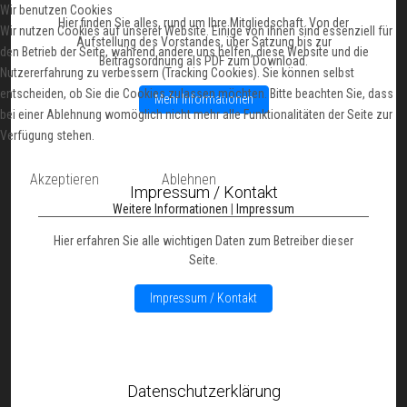
Wir benutzen Cookies
Hier finden Sie alles, rund um Ihre Mitgliedschaft. Von der
Wir nutzen Cookies auf unserer Website. Einige von ihnen sind essenziell für
Aufstellung des Vorstandes, über Satzung bis zur
den Betrieb der Seite, während andere uns helfen, diese Website und die
Beitragsordnung als PDF zum Download.
Nutzererfahrung zu verbessern (Tracking Cookies). Sie können selbst
entscheiden, ob Sie die Cookies zulassen möchten. Bitte beachten Sie, dass
Mehr Informationen
bei einer Ablehnung womöglich nicht mehr alle Funktionalitäten der Seite zur
Verfügung stehen.
Akzeptieren
Ablehnen
Impressum / Kontakt
Weitere Informationen
|
Impressum
Hier erfahren Sie alle wichtigen Daten zum Betreiber dieser
Seite.
Impressum / Kontakt
Datenschutzerklärung