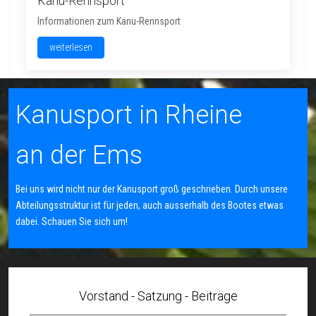
Kanu-Rennsport
Informationen zum Kanu-Rennsport
weiterlesen
Kanusport in Rheine
an der Ems
Bei uns wird nicht nur der Kanusport groß geschrieben. Durch unsere
Abteilungsstruktur ist für jeden, auch ausserhalb des Bootes etwas
dabei. Schauen Sie sich um!
Vorstand - Satzung - Beiträge