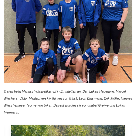
Traten beim Mannschaftswettkampf in Emsdetten an: Ben Lukas Hagedorn, Marcel
Wiechers, Viktor Maidachevskiy (hinten von links), Leon Emsmann, Erik Möller, Hannes
Wieschemeyer (vorne von links). Betreut wurden sie von Isabel Greiwe und Lukas
Meemann.