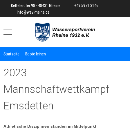
Kettelerufer 98 - 48431 Rheine
+49 5971 3146
info@wsv-rheine.de
Mobile Menu Toggle
Startseite
Boote leihen
2023
Mannschaftwettkampf
Emsdetten
Athletische Disziplinen standen im Mittelpunkt