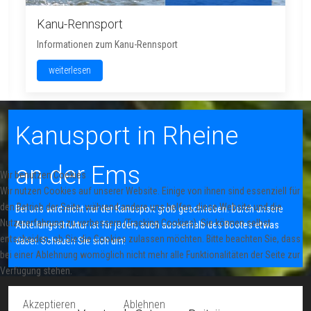
Kanu-Rennsport
Informationen zum Kanu-Rennsport
weiterlesen
Kanusport in Rheine
an der Ems
Wir benutzen Cookies
Wir nutzen Cookies auf unserer Website. Einige von ihnen sind essenziell für
den Betrieb der Seite, während andere uns helfen, diese Website und die
Bei uns wird nicht nur der Kanusport groß geschrieben. Durch unsere
Nutzererfahrung zu verbessern (Tracking Cookies). Sie können selbst
Abteilungsstruktur ist für jeden, auch ausserhalb des Bootes etwas
entscheiden, ob Sie die Cookies zulassen möchten. Bitte beachten Sie, dass
dabei. Schauen Sie sich um!
bei einer Ablehnung womöglich nicht mehr alle Funktionalitäten der Seite zur
Verfügung stehen.
Akzeptieren
Ablehnen