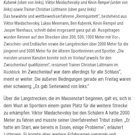
Kuberek (oben von links), Viktor Maidachevskiy und Kevin Rempel (unten von
links) sowie Trainer Christian Lüttmann (oben ganz links).
Das bewährte und wettbewerbserfahrene „Rennquintett“, bestehend aus
Viktor Maidachevskiy, Lukas Meemann, Ben Kuberek, Kevin Rempel und
Jasper Nienhaus, schnitt dabei insgesamt ganz gut ab. Ausgetragen
wurden Rennen auf den Strecken über 200, 500, 1000 Meter mit Vor-,
Zwischen- und Endläufen sowie die Langstrecken über 2000 Meter für die
jüngeren und 5000 Meter für die älteren Sportlerinnen und Sportler. „Die
meisten unserer Kanuten konnte sich im Vorlauf jeweils für den
Zwischenlauf qualifizieren“, resümiert Trainer Christian Lüttmann im
Im Zwischenlauf war dann allerdings für alle Schluss“,
Rückblick.
meint er weiter. Die äußeren Bedingungen gerade am Freitag waren
eher schwierig. „Es gab Seitenwind von links.“
Über die Langstrecken, die im Massenstart beginnen, galt es, sich in
dem Wust an Sportlern einem guten Platz für die weitere Strecke
zu erkämpfen. Viktor Maidachevskiy bei den Schülern A hatte 2000
Meter zu fahren und musste seiner Unerfahrenheit Tribut zollen. „Er
hatte am Start, wie bereits in Essen, einige Probleme“, erläutert
Lüttmann. Er konnte aber weitere Erfahrungen sammeln und