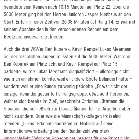
beendete sein Rennen nach 10:15 Minuten auf Platz 22. Über die
5000 Meter ging bei den Herren Junioren Jasper Nienhaus an den
Start. Er fuhr in einer Zeit von 26:08 Minuten auf Rang 14. Er war mit
seinem Abschneiden in den verschiedenen Rennen auf dem
Beetzsee insgesamt zufrieden.
Auch die drei WSVer Ben Kuberek, Kevin Rempel Lukas Meemann
bei der männlichen Jugend mussten auf die 5000 Meter. Während
Ben Kuberek auf Platz acht und Kevin Rempel auf Platz 15
paddelte, wurde Lukas Meemann disqualifiziert – allerdings nicht,
wie man annehmen könnte, weil er andere Boote behindert hätte –
sondern weil er eine Runde zu wenig paddelte. „Er war nicht der
einzige, denn die gesamte Führungsgruppe, etwa acht Personen,
wähnte sich bereits im Ziel“, beschreibt Christian Lüttmann die
Situation, die schließlich zur Disqualifikation führte. Ärgerlich, aber
nicht zu ändern. Oder wie die Mannschaftskollegen frotzelnd
meinten: „Lukas´ Erkenntnishorizont im Hinblick auf seine
Informationsverarbeitung bei der Rundenzahl war stark
eingeschränkt.“ Wer den Schaden hat, braucht für den Spott nicht