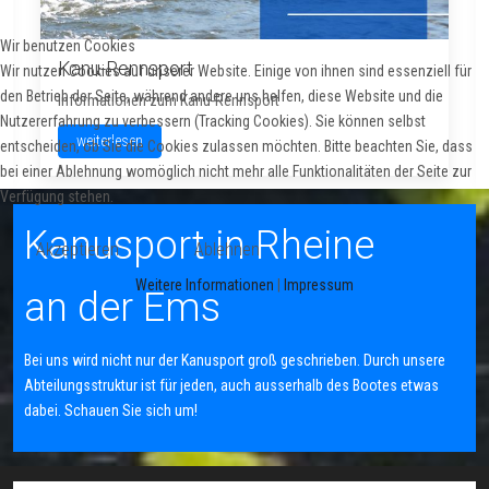
Wir benutzen Cookies
Kanu-Rennsport
Wir nutzen Cookies auf unserer Website. Einige von ihnen sind essenziell für
den Betrieb der Seite, während andere uns helfen, diese Website und die
Informationen zum Kanu-Rennsport
Nutzererfahrung zu verbessern (Tracking Cookies). Sie können selbst
weiterlesen
entscheiden, ob Sie die Cookies zulassen möchten. Bitte beachten Sie, dass
bei einer Ablehnung womöglich nicht mehr alle Funktionalitäten der Seite zur
Verfügung stehen.
Kanusport in Rheine
Akzeptieren
Ablehnen
Weitere Informationen
|
Impressum
an der Ems
Bei uns wird nicht nur der Kanusport groß geschrieben. Durch unsere
Abteilungsstruktur ist für jeden, auch ausserhalb des Bootes etwas
dabei. Schauen Sie sich um!