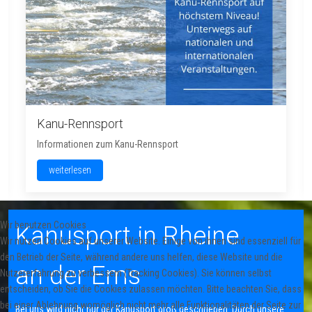
Kanu-Rennsport
Informationen zum Kanu-Rennsport
weiterlesen
Wir benutzen Cookies
Kanusport in Rheine
Wir nutzen Cookies auf unserer Website. Einige von ihnen sind essenziell für
den Betrieb der Seite, während andere uns helfen, diese Website und die
an der Ems
Nutzererfahrung zu verbessern (Tracking Cookies). Sie können selbst
entscheiden, ob Sie die Cookies zulassen möchten. Bitte beachten Sie, dass
bei einer Ablehnung womöglich nicht mehr alle Funktionalitäten der Seite zur
Bei uns wird nicht nur der Kanusport groß geschrieben. Durch unsere