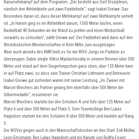
Kanumehrkampf auf dem Programm. „Der besteht aus fünf Disziplinen,
nämlich drei Athletikteile und zwei Paddelteile“, sagt Isabel Greiwe. Das
Besondere daran ist, dass dieser Mehrkampf auf zwei Wettkämpfe verteilt
ist. „In Hamm ging es im Athletikteil darum, 1500 Meter laufen, einen
Basketball 40 Sekunden an die Wand zu prellen und einen Medizinball
vorwärts zu schocken“, zählt Greiwe auf. Der Paddelteil wird dann auf den
Westdeutschen Meisterschaften in Köln Mitte Juni ausgetragen.
Aber auch abseits des KMK hieß es für die WSV-Jungs im Paddeln zu
überzeugen. Dabei siegte Viktor Maidachevskiy in seinem Rennen über 500
Meter und stand auf dem Siegertreppchen ganz oben, über 125 Meter kam
er auf Platz zwei, so dass sein Trainer Christian Lüttmann und Betreuerin
Isabel Greiwe gut zufrieden waren mit seiner Leistung. „Im Zweier mit
Marcel Wiechers als Partner gelang ihm ebenfalls über 500 Meter die
Silbermedaille“, resümieren sie.
Marcel Wiechers startete bei den Schülern A und fuhr über 125 Meter auf
Platz 6 und über 500 Meter auf Platz 5. Sein Teamkollege Ben Lukas
Hagedorn startete bei den Schülern B über 500 Meter und landete auf Rang
5.
Die WSVer gingen auch in den Mannschaftsbooten an den Start. Erik Möller,
Leon Emsmann, Ben Lukas Hagedorn und ein Kanute von RuWa Essen