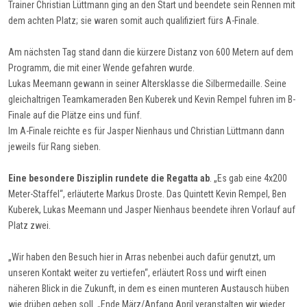
Trainer Christian Lüttmann ging an den Start und beendete sein Rennen mit
dem achten Platz; sie waren somit auch qualifiziert fürs A-Finale.
Am nächsten Tag stand dann die kürzere Distanz von 600 Metern auf dem
Programm, die mit einer Wende gefahren wurde.
Lukas Meemann gewann in seiner Altersklasse die Silbermedaille. Seine
gleichaltrigen Teamkameraden Ben Kuberek und Kevin Rempel fuhren im B-
Finale auf die Plätze eins und fünf.
Im A-Finale reichte es für Jasper Nienhaus und Christian Lüttmann dann
jeweils für Rang sieben.
Eine besondere Disziplin rundete die Regatta ab
. „Es gab eine 4x200
Meter-Staffel“, erläuterte Markus Droste. Das Quintett Kevin Rempel, Ben
Kuberek, Lukas Meemann und Jasper Nienhaus beendete ihren Vorlauf auf
Platz zwei.
„Wir haben den Besuch hier in Arras nebenbei auch dafür genutzt, um
unseren Kontakt weiter zu vertiefen“, erläutert Ross und wirft einen
näheren Blick in die Zukunft, in dem es einen munteren Austausch hüben
wie drüben geben soll. „Ende März/Anfang April veranstalten wir wieder