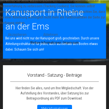
den Betrieb der Seite, während andere uns helfen, diese Website und die
Nutzererfahrung zu verbessern (Tracking Cookies). Sie können selbst
Kanusport in Rheine
entscheiden, ob Sie die Cookies zulassen möchten. Bitte beachten Sie, dass
bei einer Ablehnung womöglich nicht mehr alle Funktionalitäten der Seite zur
Verfügung stehen.
an der Ems
Akzeptieren
Ablehnen
Bei uns wird nicht nur der Kanusport groß geschrieben. Durch unsere
Weitere Informationen
|
Impressum
Abteilungsstruktur ist für jeden, auch ausserhalb des Bootes etwas
dabei. Schauen Sie sich um!
Vorstand - Satzung - Beiträge
Hier finden Sie alles, rund um Ihre Mitgliedschaft. Von der
Aufstellung des Vorstandes, über Satzung bis zur
Beitragsordnung als PDF zum Download.
Mehr Informationen