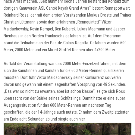
nach Arras machen. „Seit nunmehr sechs Jahren besteht der Kontakt zum
dortigen Kanuverein ASL Canoë Kayak Grand Arras“, betont Rennsportwart
Reinhard Ross, der mit dem ersten Vorsitzenden Markus Droste und Trainer
Christian Lüttmann sowie dem erfahrenen „Rennquintett“ Viktor
Maidachevskiy, Kevin Rempel, Ben Kuberek, Lukas Meemann und Jasper
Nienhaus in den Norden Frankreichs gefahren ist. Auf dem Programm
stand die Teilnahme an der Pas-de-Calais-Regatta. Gefahren wurden 600
Meter, 2000 Meter und ein Mixed-Staffel-Rennen über 4x200 Meter.
Auftakt der Veranstaltung war das 2000 Meter-Einzelzeitfahren, mit dem
sich die Kanutinnen und Kanuten für die 600 Meter-Rennen qualifizieren
mussten. Dort fuhr Viktor Maidachevskiy seiner Konkurrenz souverän
davon und gewann mit einem sagenhaften Vorsprung von 48 Sekunden.
„Das war so nicht zu erwarten, aber ist schon klasse“, zeigte sich Ross
überrascht von der Stärke seines Schützlings. Damit hatte er eine super
Ausgangssituation für das 600 Meter-Rennen am nächsten Tag
geschaffen, die der 14-Jährige auch nutzte. Er nahm dem Zweitplatzierten
am Ende acht Sekunden ab und siegte auch hier.